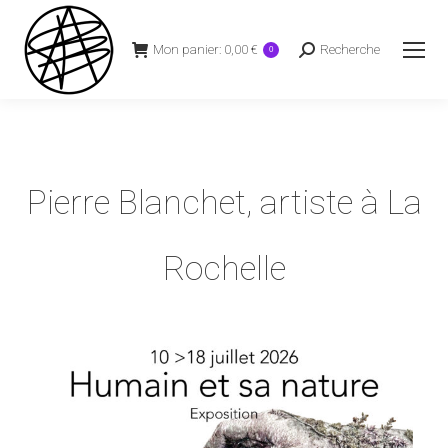
Mon panier:
0,00
€
Recherche
Recherche
0
:
Pierre Blanchet, artiste à La
Rochelle