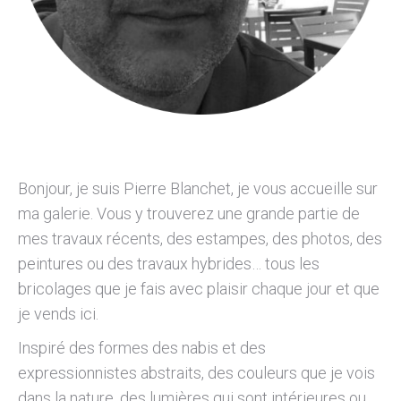
Bonjour, je suis Pierre Blanchet, je vous accueille sur
ma galerie. Vous y trouverez une grande partie de
mes travaux récents, des estampes, des photos, des
peintures ou des travaux hybrides… tous les
bricolages que je fais avec plaisir chaque jour et que
je vends ici.
Inspiré des formes des nabis et des
expressionnistes abstraits, des couleurs que je vois
dans la nature, des lumières qui sont intérieures ou