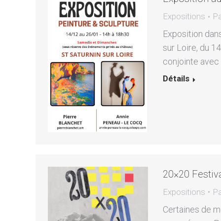
Expositions
P
Exposition dans
sur Loire, du 1
conjointe avec
Détails
20×20 Festival
Expositions
P
Certaines de m