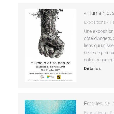
« Humain et s
Expositions
P
Une exposition 
côté d’Angers, 
liens qui unisse
série de peintu
notre conscience
Détails
Fragiles, de 
Expositions
P