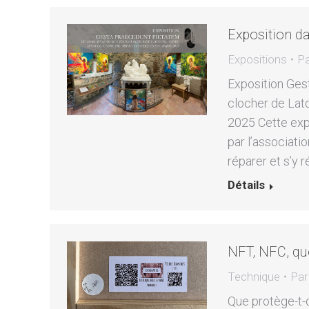
Exposition da
Expositions
P
Exposition Ges
clocher de Lato
2025 Cette expo
par l’associatio
réparer et s’y 
Détails
NFT, NFC, que
Technique
Pa
Que protège-t-o