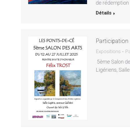
de rédemption 
Détails
Participation
Expositions
P
5ème Salon des
Ligériens, Salle