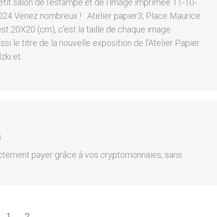
tit salon de l’estampe et de l’image imprimée 11-10-
024 Venez nombreux ! Atelier papier3, Place Maurice
st 20X20 (cm), c’est la taille de chaque image
si le titre de la nouvelle exposition de l’Atelier Papier.
zki et…
4
ectement payer grâce à vos cryptomonnaies, sans
1
2
→