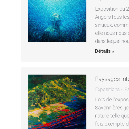
Exposition du 2
AngersTous les
sinueux, comme
elle nous nous 
dans lequel no
Détails
Paysages inté
Expositions
P
Lors de l’expos
Savennières, je
nature telle qu
fois exempte d’