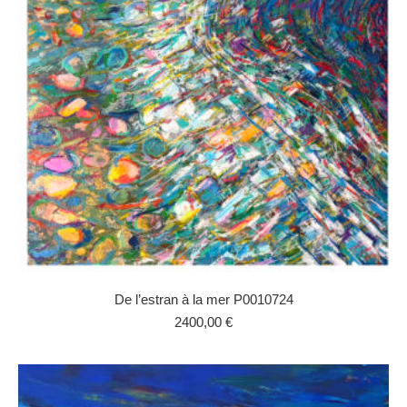
De l’estran à la mer P0010724
2400,00
€