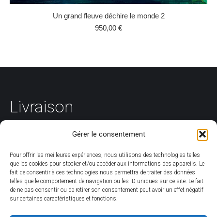
Un grand fleuve déchire le monde 2
950,00
€
Livraison
Gérer le consentement
Concernant les livraisons, elles sont toujours accompagnées de
codes de suivi, la plupart de celles-ci sont assurées par la Poste.
Pour offrir les meilleures expériences, nous utilisons des technologies telles
que les cookies pour stocker et/ou accéder aux informations des appareils. Le
fait de consentir à ces technologies nous permettra de traiter des données
Voir les
conditions générales de vente
pour plus de renseignements.
telles que le comportement de navigation ou les ID uniques sur ce site. Le fait
de ne pas consentir ou de retirer son consentement peut avoir un effet négatif
sur certaines caractéristiques et fonctions.