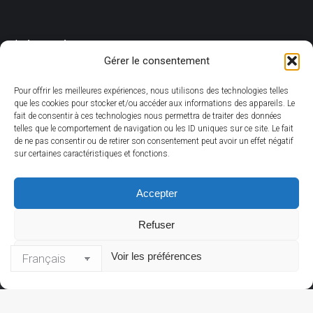
Livraison
Gérer le consentement
Pour offrir les meilleures expériences, nous utilisons des technologies telles
Concernant les livraisons, elles sont toujours accompagnées de
que les cookies pour stocker et/ou accéder aux informations des appareils. Le
codes de suivi, la plupart de celles-ci sont assurées par la Poste.
fait de consentir à ces technologies nous permettra de traiter des données
telles que le comportement de navigation ou les ID uniques sur ce site. Le fait
de ne pas consentir ou de retirer son consentement peut avoir un effet négatif
Voir les
conditions générales de vente
pour plus de renseignements.
sur certaines caractéristiques et fonctions.
Accepter
Refuser
Voir les préférences
@ Pierre Blanchet
Menu du bas