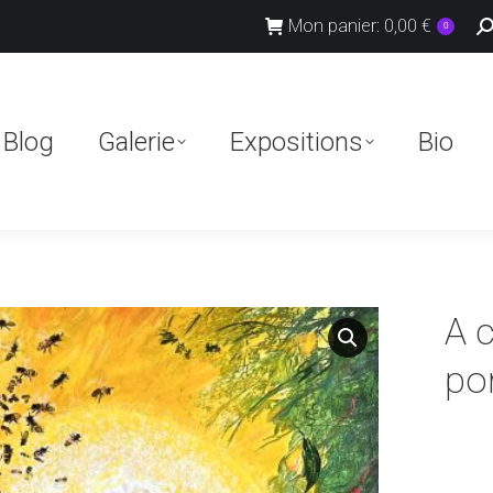
R
Mon panier:
0,00
€
0
:
Blog
Galerie
Expositions
Bio
Blog
Galerie
Expositions
Bio
A 
por