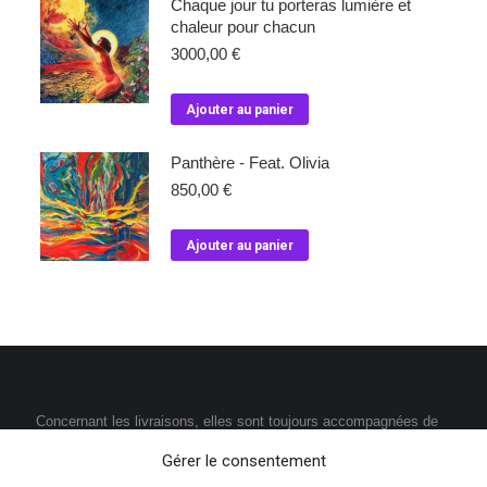
Chaque jour tu porteras lumière et
chaleur pour chacun
3000,00
€
Ajouter au panier
Panthère - Feat. Olivia
850,00
€
Ajouter au panier
Concernant les livraisons, elles sont toujours accompagnées de
codes de suivi, la plupart de celles-ci sont assurées par la Poste.
Gérer le consentement