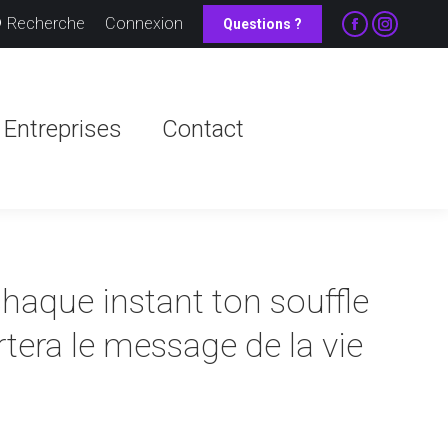
echerche
Recherche
Connexion
Questions ?
La
La
Entreprises
Contact
page
page
Facebook
Instagr
s'ouvre
s'ouvre
Entreprises
Contact
dans
dans
une
une
nouvelle
nouvell
fenêtre
fenêtre
chaque instant ton souffle
tera le message de la vie