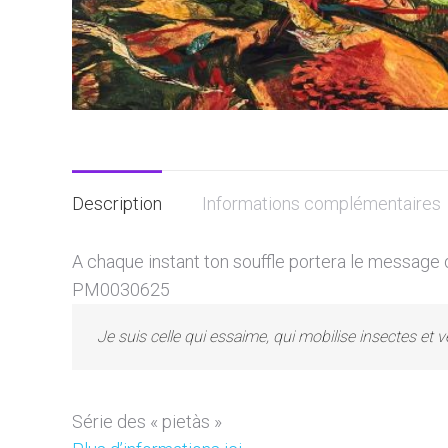
Description
Informations complémentaires
A chaque instant ton souffle portera le message d
PM0030625
Je suis celle qui essaime, qui mobilise insectes et
Série des « pietàs »