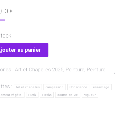
,00
€
stock
jouter au panier
ories :
Art et Chapelles 2025
,
Peinture
,
Peinture
ttes :
Art et chapelles
compassion
Conscience
essaimage
nement végétal
Pietà
Pietàs
souffle de vie
Vigueur