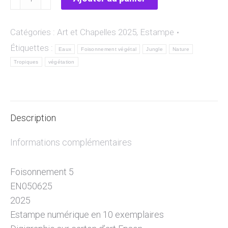
de
Foisonnement
Catégories :
Art et Chapelles 2025
,
Estampe
5
Étiquettes :
Eaux
Foisonnement végétal
Jungle
Nature
Tropiques
végétation
Description
Informations complémentaires
Foisonnement 5
EN050625
2025
Estampe numérique en 10 exemplaires