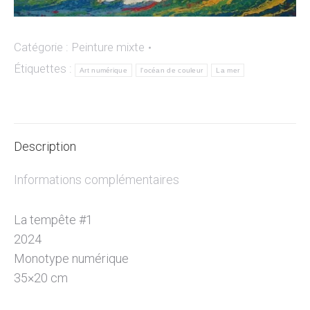
Catégorie :
Peinture mixte
Étiquettes :
Art numérique
l'océan de couleur
La mer
Description
Informations complémentaires
La tempête #1
2024
Monotype numérique
35×20 cm
Protection NFC : 04:B6:7B:B2:CB:71:80