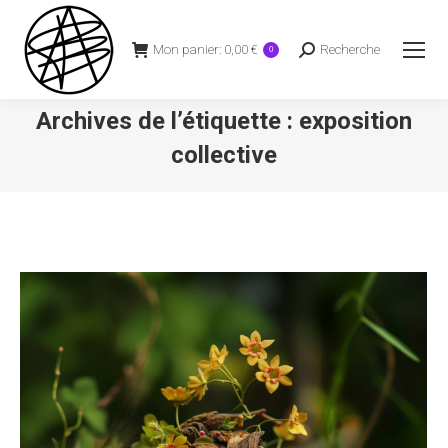
Mon panier:
0,00
€
Recherche
Recherche
0
:
Archives de l’étiquette :
exposition
collective
Vous êtes ici :