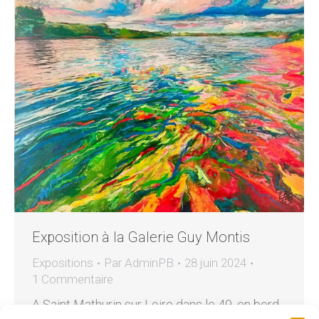
Exposition à la Galerie Guy Montis
Expositions
Par
AdminPB
28 juin 2024
1 Commentaire
A Saint Mathurin sur Loire dans le 49, en bord