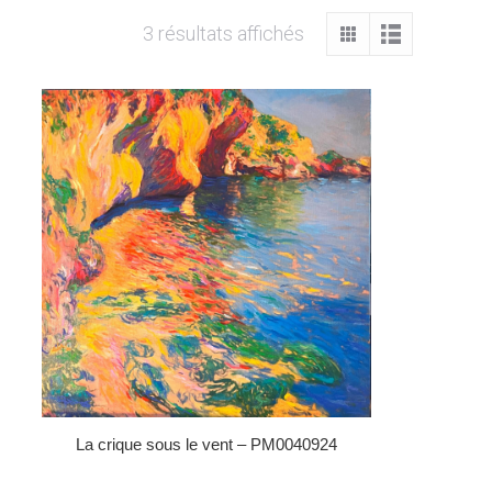
3 résultats affichés
La crique sous le vent – PM0040924