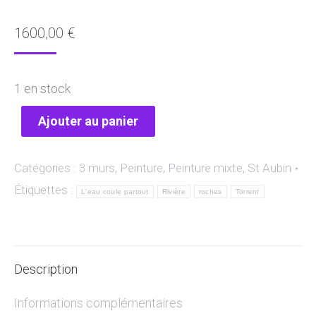
1600,00
€
1 en stock
Ajouter au panier
Catégories :
3 murs
,
Peinture
,
Peinture mixte
,
St Aubin
Étiquettes :
L'eau coule partout
Rivière
roches
Torrent
Description
Informations complémentaires