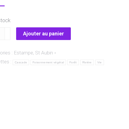
stock
ité
Ajouter au panier
ories :
Estampe
,
St Aubin
e
ttes :
ade
Cascade
Foisonnement végétal
Forêt
Rivière
Vie