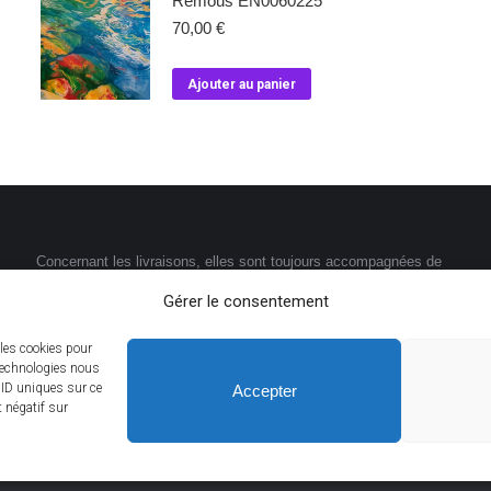
Remous EN0060225
70,00
€
Ajouter au panier
Concernant les livraisons, elles sont toujours accompagnées de
codes de suivi, la plupart de celles-ci sont assurées par la Poste.
Gérer le consentement
 les cookies pour
 technologies nous
 ID uniques sur ce
Accepter
t négatif sur
Mon compte
Ma commande
Politique de confidentiali