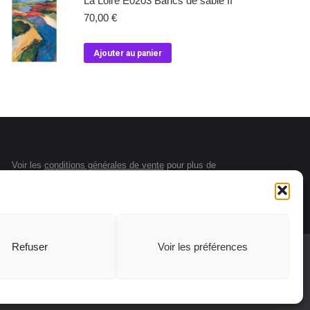
La Loire E0203 Bancs de sable II
70,00
€
Ajouter au panier
Voir les
conditions générales de vente
pour plus de
renseignements.
Refuser
Voir les préférences
té
Conditions Générales de Vente
Mentions légales