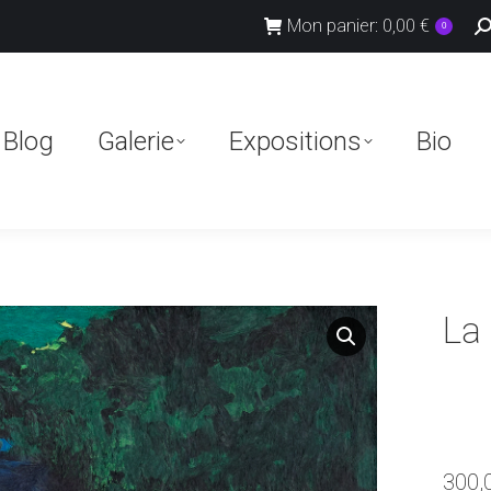
R
Mon panier:
0,00
€
0
:
Blog
Galerie
Expositions
Bio
Blog
Galerie
Expositions
Bio
La
300,