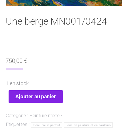
Une berge MN001/0424
750,00
€
1 en stock
Ajouter au panier
Catégorie :
Peinture mixte
Étiquettes :
L'eau coule partout
Loire en peinture et en couleurs